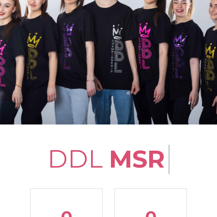
DDL
MSR
0
0