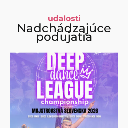
udalosti
Nadchádzajúce
podujatia