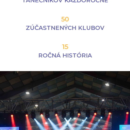
TANEČNÍKOV KAŽDOROČNE
50
ZÚČASTNENÝCH KLUBOV
15
ROČNÁ HISTÓRIA