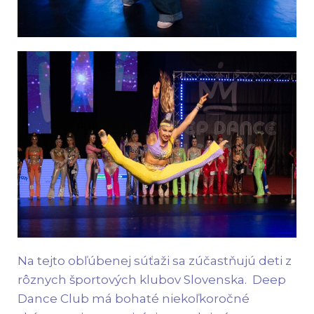
Na tejto obľúbenej súťaži sa zúčastňujú deti z
rôznych športových klubov Slovenska. Deep
Dance Club má bohaté niekoľkoročné
skúsenosti s organizáciou podujatí
podobného charakteru. Plynulá a bezchybná