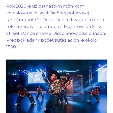
celoslovenskej kvalifikačnej pohárovej
tanečnej súťaže Deep Dance League a tento
rok sa zároveň uskutočnia Majstrovstvá SR v
Street Dance show a Disco Show disciplínach.
Predpokladaný počet súťažiacich je okolo
1500.