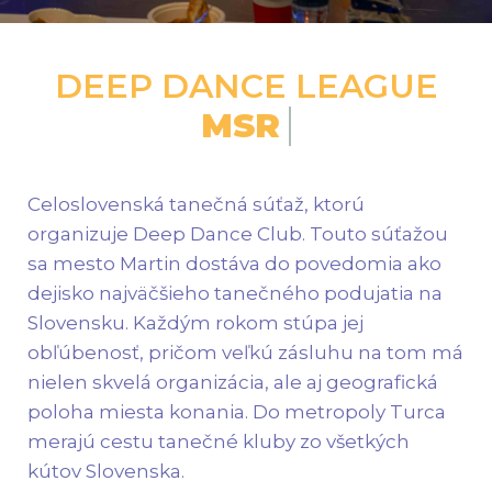
DEEP DANCE LEAGUE
20
Celoslovenská tanečná súťaž, ktorú
organizuje Deep Dance Club. Touto súťažou
sa mesto Martin dostáva do povedomia ako
dejisko najväčšieho tanečného podujatia na
Slovensku. Každým rokom stúpa jej
obľúbenosť, pričom veľkú zásluhu na tom má
nielen skvelá organizácia, ale aj geografická
poloha miesta konania. Do metropoly Turca
merajú cestu tanečné kluby zo všetkých
kútov Slovenska.
Rok 2026 je už pätnástym ročníkom