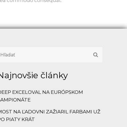
 ex ea commodo consequat.
Najnovšie články
DEEP EXCELOVAL NA EURÓPSKOM
ŠAMPIONÁTE
MOST NA ĽADOVNI ZAŽIARIL FARBAMI UŽ
PO PIATY KRÁT