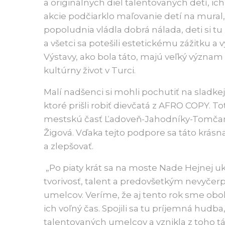
a originálnych diel talentovaných detí, ich
akcie podčiarklo maľovanie detí na mural
popoludnia vládla dobrá nálada, deti si 
a všetci sa potešili estetickému zážitku
Výstavy, ako bola táto, majú veľký význ
kultúrny život v Turci.
Malí nadšenci si mohli pochutiť na sladkej 
ktoré prišli robiť dievčatá z AFRO COPY. Tot
mestskú časť Ľadoveň-Jahodníky-Tomčany
Žigová. Vďaka tejto podpore sa táto krás
a zlepšovať.
„Po piaty krát sa na moste Nade Hejnej u
tvorivosť, talent a predovšetkým nevyčer
umelcov. Veríme, že aj tento rok sme oboh
ich voľný čas. Spojili sa tu príjemná hud
talentovaných umelcov a vznikla z toho tá