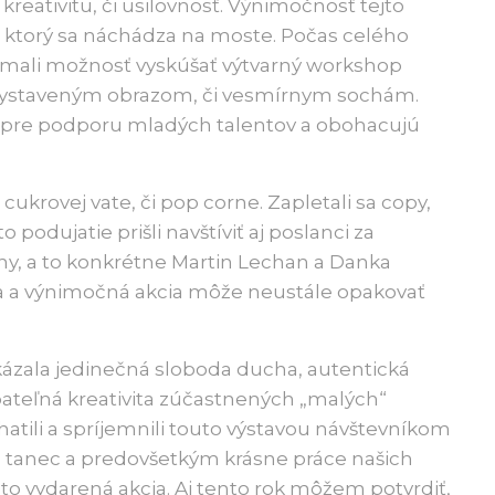
 kreativitu, či usilovnosť. Výnimočnosť tejto
, ktorý sa náchádza na moste. Počas celého
tu mali možnosť vyskúšať výtvarný workshop
 a vystaveným obrazom, či vesmírnym sochám.
am pre podporu mladých talentov a obohacujú
cukrovej vate, či pop corne. Zapletali sa copy,
o podujatie prišli navštíviť aj poslanci za
, a to konkrétne Martin Lechan a Danka
na a výnimočná akcia môže neustále opakovať
kázala jedinečná sloboda ducha, autentická
pateľná kreativita zúčastnených „malých“
atili a spríjemnili touto výstavou návštevníkom
ba, tanec a predovšetkým krásne práce našich
to vydarená akcia. Aj tento rok môžem potvrdiť,