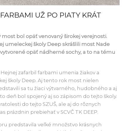
FARBAMI UŽ PO PIATY KRÁT
 most bol opäť venovaný širokej verejnosti.
j umeleckej školy Deep skrášlili most Nade
i vytvorené opäť nádherné sochy, a to na tému
 Hejnej zafarbil farbami umenia žiakov a
 školy Deep. Aj tento rok most nielen
edstavili sa tu žiaci výtvarného, hudobného a aj
 deň bol spojený aj so zápisom do tejto školy.
atolesti do tejto SZUŠ, ale aj do rôznych
as prázdnin prebiehať v SCVČ TK DEEP.
oru predstavila veľké množstvo krásnych