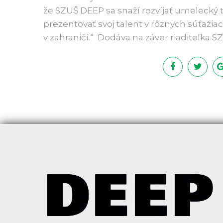
že SZUŠ DEEP sa snaží rozvíjať umelecký t
prezentovať svoj talent v rôznych súťažiach
v zahraničí.“ Dodáva na záver riaditeľka 