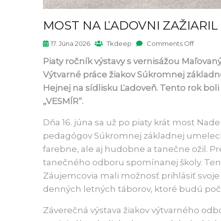
MOST NA ĽADOVNI ZAŽIARIL 
17. Júna 2026
Tkdeep
Comments Off
Piaty ročník výstavy s vernisážou Maľovaný
Výtvarné práce žiakov Súkromnej základne
Hejnej na sídlisku Ľadoveň. Tento rok bol
„VESMÍR“.
Dňa 16. júna sa už po piaty krát most Nade
pedagógov Súkromnej základnej umeleckej
farebne, ale aj hudobne a tanečne ožil. Pr
tanečného odboru spomínanej školy. Tento
Záujemcovia mali možnosť prihlásiť svoje r
denných letných táborov, ktoré budú poč
Záverečná výstava žiakov výtvarného odb