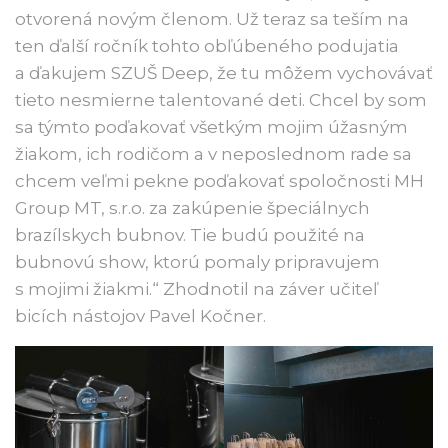
otvorená novým členom. Už teraz sa teším na
ten ďalší ročník tohto obľúbeného podujatia
a ďakujem SZUŠ Deep, že tu môžem vychovávať
tieto nesmierne talentované deti. Chcel by som
sa týmto poďakovať všetkým mojim úžasným
žiakom, ich rodičom a v neposlednom rade sa
chcem veľmi pekne poďakovať spoločnosti MH
Group MT, s.r.o. za zakúpenie špeciálnych
brazílskych bubnov. Tie budú použité na
bubnovú show, ktorú pomaly pripravujem
s mojimi žiakmi.“ Zhodnotil na záver učiteľ
bicích nástojov Pavel Kočner.