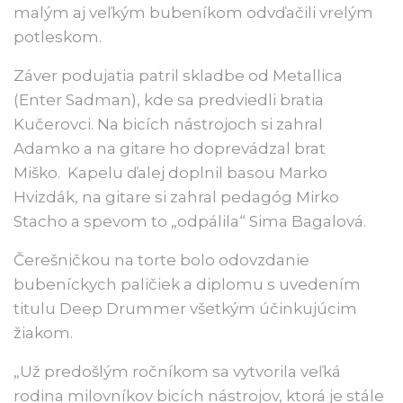
malým aj veľkým bubeníkom odvďačili vrelým
potleskom.
Záver podujatia patril skladbe od Metallica
(Enter Sadman), kde sa predviedli bratia
Kučerovci. Na bicích nástrojoch si zahral
Adamko a na gitare ho doprevádzal brat
Miško. Kapelu ďalej doplnil basou Marko
Hvizdák, na gitare si zahral pedagóg Mirko
Stacho a spevom to „odpálila“ Sima Bagalová.
Čerešničkou na torte bolo odovzdanie
bubeníckych paličiek a diplomu s uvedením
titulu Deep Drummer všetkým účinkujúcim
žiakom.
„Už predošlým ročníkom sa vytvorila veľká
rodina milovníkov bicích nástrojov, ktorá je stále