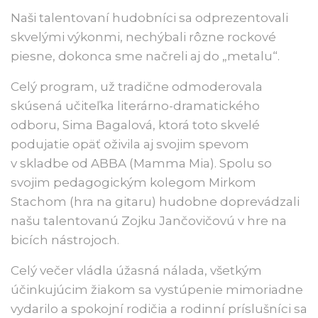
Naši talentovaní hudobníci sa odprezentovali
skvelými výkonmi, nechýbali rôzne rockové
piesne, dokonca sme načreli aj do „metalu“.
Celý program, už tradične odmoderovala
skúsená učiteľka literárno-dramatického
odboru, Sima Bagalová, ktorá toto skvelé
podujatie opäť oživila aj svojim spevom
v skladbe od ABBA (Mamma Mia). Spolu so
svojim pedagogickým kolegom Mirkom
Stachom (hra na gitaru) hudobne doprevádzali
našu talentovanú Zojku Jančovičovú v hre na
bicích nástrojoch.
Celý večer vládla úžasná nálada, všetkým
účinkujúcim žiakom sa vystúpenie mimoriadne
vydarilo a spokojní rodičia a rodinní príslušníci sa