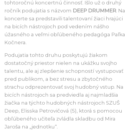
tohtoročnú koncertnú činnosť. Išlo už o druhý
ročník podujatia s názvom
DEEP DRUMMER
. Na
koncerte sa predstavili talentovaní žiaci hrajúci
na bicích nástrojoch pod vedením nášho
úžasného a veľmi obľúbeného pedagóga Paľka
Kočnera.
Podujatia tohto druhu poskytujú žiakom
dostatočný priestor nielen na ukážku svojho
talentu, ale aj zlepšenie schopností vystupovať
pred publikom, a bez stresu a zbytočného
strachu odprezentovať svoj hudobný vstup. Na
bicích nástrojoch sa predviedla aj najmladšia
žiačka na týchto hudobných nástrojoch SZUŠ
Deep, Elisska Petrovičová (5), ktorá s pomocou
obľúbeného učiteľa zvládla skladbu od Mira
Jaroša na „jednotku“.