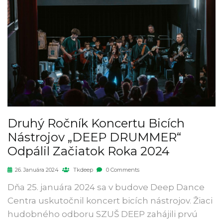
Druhý Ročník Koncertu Bicích
Nástrojov „DEEP DRUMMER“
Odpálil Začiatok Roka 2024
26. Januára 2024
Tkdeep
0 Comments
Dňa 25. januára 2024 sa v budove Deep Dance
Centra uskutočnil koncert bicích nástrojov. Žiaci
hudobného odboru SZUŠ DEEP zahájili prvú