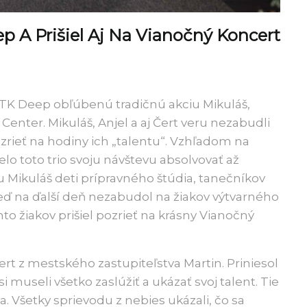
 A Prišiel Aj Na Vianočný Koncert
Č TK Deep obľúbenú tradičnú akciu Mikuláš,
enter. Mikuláš, Anjel a aj Čert veru nezabudli
pozrieť na hodiny ich „talentu“. Vzhľadom na
o toto trio svoju návštevu absolvovať až
ou Mikuláš deti prípravného štúdia, tanečníkov
neď na ďalší deň nezabudol na žiakov výtvarného
o žiakov prišiel pozrieť na krásny Vianočný
Čert z mestského zastupiteľstva Martin. Priniesol
 museli všetko zaslúžiť a ukázať svoj talent. Tie
a. Všetky sprievodu z nebies ukázali, čo sa