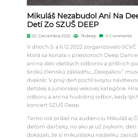
Mikuláš Nezabudol Ani Na Deep
Detí Zo SZUŠ DEEP
20. Decembra 2022
Tkdeep
0 Comments
V dňoch 5. a 6.12.2022 zorganizovalo SCV
ktorá sa konala v priestoroch Deep Dance C
ani na deti všetkých odborov a prišli ich 
širokú členskú základňu „Deepákov“ musel
dvakrát. V prvý deň poctil svojou návštev
detskej a juniorskej vekovej kategórie. H
odboru a ani na hudobný odbor, kedy týcht
koncert SZUŠ Deep.
Tento rok prišiel na audienciu Mikuláš aj 
deťom darčeky, no ako je už zvykom, deti si
dokázali, že si mikulášsku nádielku zaslúži