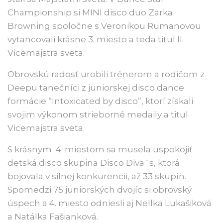
Championship si MINI disco duo Zarka
Browning spoločne s Veronikou Rumanovou
vytancovali krásne 3. miesto a teda titul II.
Vicemajstra sveta.
Obrovskú radosť urobili trénerom a rodičom z
Deepu tanečníci z juniorskej disco dance
formácie “Intoxicated by disco”, ktorí získali
svojim výkonom strieborné medaily a titul
Vicemajstra sveta.
S krásnym 4. miestom sa musela uspokojiť
detská disco skupina Disco Diva´s, ktorá
bojovala v silnej konkurencii, až 33 skupín.
Spomedzi 75 juniorských dvojíc si obrovský
úspech a 4. miesto odniesli aj Nellka Lukašiková
a Natálka Fašianková.