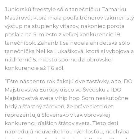
Juniorskú freestyle sólo tanečníčku Tamarku
Masárovú, ktorá mala podľa trénerov takmer istý
výstup na stupienky víťazov, nakoniec porota
poslala na 5. miesto z veľkej konkurencie 19
tanečníčok. Zahanbiť sa nedala ani detská sólo
tanečníčka Nellka Lukašiková, ktorá si vybojovala
nádherné 5. miesto spomedzi obrovskej
konkurencie až 116 sól.
“Ešte nás tento rok čakajú dve zastávky, a to IDO
Majstrovstvá Európy disco vo Švédsku a IDO
Majstrovstvá sveta v hip hop. Som neskutočne
hrdý a šťastný zároveň, že práve tieto deti
reprezentujú Slovensko v tak obrovskej
konkurencii ďalších štátov sveta. Tieto deti
napredujú neuveriteľnou rýchlosťou, nechýba