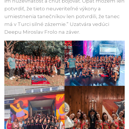
im húževnatosť a chuť bojovať. Opäť môžem len
potvrdiť, že tieto neuveriteľné výkony a
umiestnenia tanečníkov len potvrdili, že tanec
má v Turci silné zázemie.” Uzatvára vedúci
Deepu Miroslav Frolo na záver.