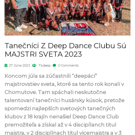
Tanečníci Z Deep Dance Clubu Sú
MAJSTRI SVETA 2023
27. Júna 2023
Tkdeep
0 Comments
Koncom júla sa zúčastnili “deepáci”
majstrovstiev sveta, ktoré sa tento rok konali v
Chomutove. Tam spáchali neskutočne
talentovaní tanečníci husársky kúsok, pretože
spomedzi najlepších svetových tanečných
klubov z 18 krajín nenašiel Deep Dance Club
premožiteľa a získal až v 4 discipílanch titul
majstra, v 2 disciplínach titul vicemajstra a v 3