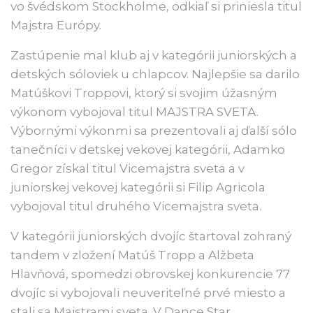
vo švédskom Stockholme, odkiaľ si priniesla titul
Majstra Európy.
Zastúpenie mal klub aj v kategórii juniorských a
detských sóloviek u chlapcov. Najlepšie sa darilo
Matúškovi Troppovi, ktorý si svojim úžasným
výkonom vybojoval titul MAJSTRA SVETA.
Výbornými výkonmi sa prezentovali aj ďalší sólo
tanečníci v detskej vekovej kategórii, Adamko
Gregor získal titul Vicemajstra sveta a v
juniorskej vekovej kategórii si Filip Agricola
vybojoval titul druhého Vicemajstra sveta.
V kategórii juniorských dvojíc štartoval zohraný
tandem v zložení Matúš Tropp a Alžbeta
Hlavňová, spomedzi obrovskej konkurencie 77
dvojíc si vybojovali neuveriteľné prvé miesto a
stali sa Majstrami sveta. V Dance Star